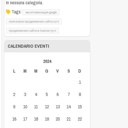
In nessuna categoria.
Tags:
seo оптимизация google
поисковое продвижение сайта гугл
продвижение сайта в поиске гугл
CALENDARIO EVENTI
2024
L
M
M
G
V
S
D
1
2
3
4
5
6
7
8
9
10
11
12
13
14
15
16
17
18
19
20
21
22