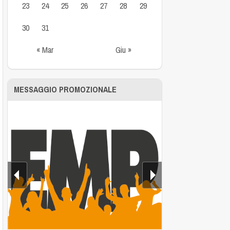
23
24
25
26
27
28
29
30
31
« Mar
Giu »
MESSAGGIO PROMOZIONALE