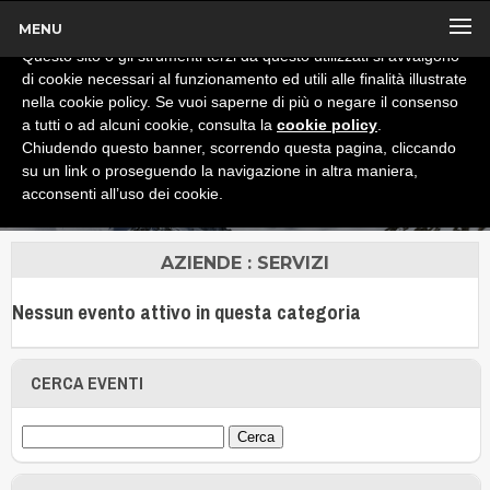
MENU
x
Informativa
Questo sito o gli strumenti terzi da questo utilizzati si avvalgono
di cookie necessari al funzionamento ed utili alle finalità illustrate
nella cookie policy. Se vuoi saperne di più o negare il consenso
a tutti o ad alcuni cookie, consulta la
cookie policy
.
Chiudendo questo banner, scorrendo questa pagina, cliccando
su un link o proseguendo la navigazione in altra maniera,
acconsenti all’uso dei cookie.
AZIENDE : SERVIZI
Nessun evento attivo in questa categoria
CERCA EVENTI