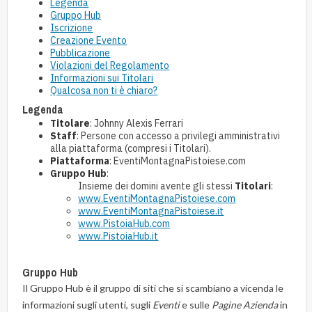
Legenda
Gruppo Hub
Iscrizione
Creazione Evento
Pubblicazione
Violazioni del Regolamento
Informazioni sui Titolari
Qualcosa non ti è chiaro?
Legenda
Titolare
: Johnny Alexis Ferrari
Staff
: Persone con accesso a privilegi amministrativi
alla piattaforma (compresi i Titolari).
Piattaforma
: EventiMontagnaPistoiese.com
Gruppo Hub
:
Insieme dei domini avente gli stessi
Titolari
:
www.EventiMontagnaPistoiese.com
www.EventiMontagnaPistoiese.it
www.PistoiaHub.com
www.PistoiaHub.it
Gruppo Hub
Il Gruppo Hub è il gruppo di siti che si scambiano a vicenda le
informazioni sugli utenti, sugli
Eventi
e sulle
Pagine Azienda
in