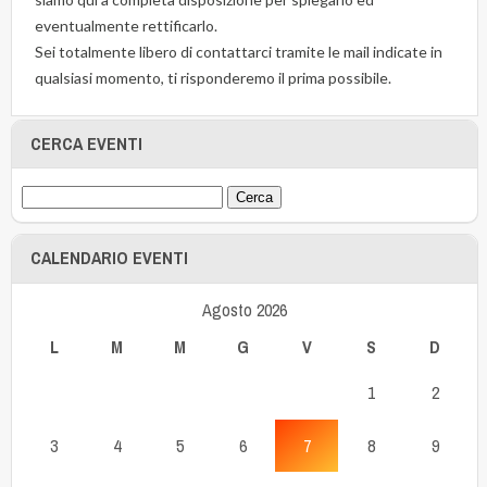
eventualmente rettificarlo.
Sei totalmente libero di contattarci tramite le mail indicate in
qualsiasi momento, ti risponderemo il prima possibile.
CERCA EVENTI
CALENDARIO EVENTI
Agosto 2026
L
M
M
G
V
S
D
1
2
3
4
5
6
7
8
9