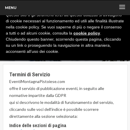
MENU
x
Informativa
Questo sito o gli strumenti terzi da questo utilizzati si avvalgono
di cookie necessari al funzionamento ed utili alle finalità illustrate
nella cookie policy. Se vuoi saperne di più o negare il consenso
a tutti o ad alcuni cookie, consulta la
cookie policy
.
Chiudendo questo banner, scorrendo questa pagina, cliccando
su un link o proseguendo la navigazione in altra maniera,
acconsenti all’uso dei cookie.
Termini di Servizio
EventiMontagnaPistoiese.com
offre il servizio di pubblicazione eventi, in seguito alle
normative impartite dalla GDPR
qui si descrivono le modalità di funzionamento del servizio,
cliccando sulle voci dell’indice è possibile scorrere
direttamente alla sezione selezionata:
Indice delle sezioni di pagina