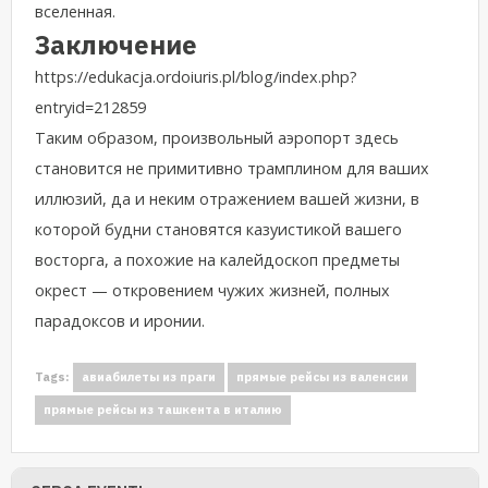
вселенная.
Заключение
https://edukacja.ordoiuris.pl/blog/index.php?
entryid=212859
Таким образом, произвольный аэропорт здесь
становится не примитивно трамплином для ваших
иллюзий, да и неким отражением вашей жизни, в
которой будни становятся казуистикой вашего
восторга, а похожие на калейдоскоп предметы
окрест — откровением чужих жизней, полных
парадоксов и иронии.
Tags:
авиабилеты из праги
прямые рейсы из валенсии
прямые рейсы из ташкента в италию