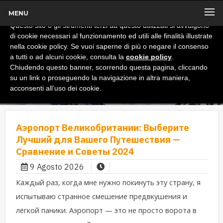
MENU
x
Informativa
Questo sito o gli strumenti terzi da questo utilizzati si avvalgono
di cookie necessari al funzionamento ed utili alle finalità illustrate
nella cookie policy. Se vuoi saperne di più o negare il consenso
a tutti o ad alcuni cookie, consulta la
cookie policy
.
Chiudendo questo banner, scorrendo questa pagina, cliccando
su un link o proseguendo la navigazione in altra maniera,
acconsenti all’uso dei cookie.
Аэропорт Великобритании: Выберите
Лучший для Вашего Путешествия —
Сравнение и Советы 2024
9 Agosto 2026
Каждый раз, когда мне нужно покинуть эту страну, я
испытываю странное смешение предвкушения и
лёгкой паники. Аэропорт — это не просто ворота в