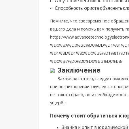
Отсутствие негативных отзывов и 
Способность юриста объяснить с
Помните, что своевременное обращен
вашего дела и помочь вам получить 
https://www.advancetechnologyel
%D0%BA%D0%BE%D0%BD%D1%81%D1
%D1%8E%D1%80%D0%B8%D1%81%D1
%D0%B7%D0%B0%D0%BB%D0%B8/
Заключение
Заключая статью, следует выдели
при возникновении случаев затоплен
не только право, но и необходимость
ущерба
Почему стоит обратиться к ю
Знания и опыт в юридической