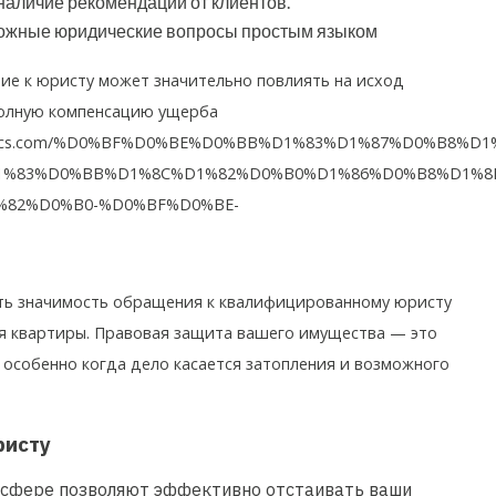
наличие рекомендаций от клиентов.
ложные юридические вопросы простым языком
ие к юристу может значительно повлиять на исход
полную компенсацию ущерба
ectronics.com/%D0%BF%D0%BE%D0%BB%D1%83%D1%87%D0%B8%D
%83%D0%BB%D1%8C%D1%82%D0%B0%D1%86%D0%B8%D1%8E
%82%D0%B0-%D0%BF%D0%BE-
ть значимость обращения к квалифицированному юристу
ия квартиры. Правовая защита вашего имущества — это
, особенно когда дело касается затопления и возможного
ристу
 сфере позволяют эффективно отстаивать ваши