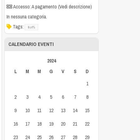
Accesso: A pagamento (Vedi descrizione)
In nessuna categoria.
Tags:
$url%
CALENDARIO EVENTI
2024
L
M
M
G
V
S
D
1
2
3
4
5
6
7
8
9
10
11
12
13
14
15
16
17
18
19
20
21
22
23
24
25
26
27
28
29