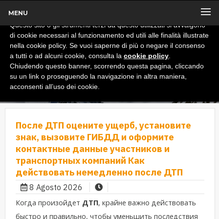
MENU
x
Informativa
Questo sito o gli strumenti terzi da questo utilizzati si avvalgono
di cookie necessari al funzionamento ed utili alle finalità illustrate
nella cookie policy. Se vuoi saperne di più o negare il consenso
a tutti o ad alcuni cookie, consulta la
cookie policy
.
Chiudendo questo banner, scorrendo questa pagina, cliccando
su un link o proseguendo la navigazione in altra maniera,
acconsenti all’uso dei cookie.
После ДТП оцените ущерб, установите
знак, вызовите ГИБДД и оформите
контактные данные участников и
транспортных компаний Как
действовать немедленно после ДТП
8 Agosto 2026
Когда произойдет
ДТП
, крайне важно действовать
быстро и правильно, чтобы уменьшить последствия