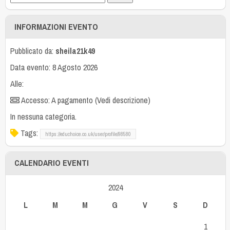
INFORMAZIONI EVENTO
Pubblicato da:
sheila21k49
Data evento: 8 Agosto 2026
Alle:
Accesso: A pagamento (Vedi descrizione)
In nessuna categoria.
Tags:
https://educhoice.co.uk/user/profile/98580
CALENDARIO EVENTI
2024
L
M
M
G
V
S
D
1