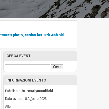
owner’s photo, casino bet, uzb Android
CERCA EVENTI
INFORMAZIONI EVENTO
Pubblicato da:
rosalyncaulfield
Data evento: 8 Agosto 2026
Alle: