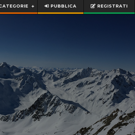
CATEGORIE
PUBBLICA
REGISTRATI