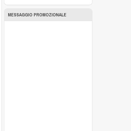
MESSAGGIO PROMOZIONALE