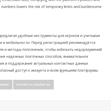
e numbers lowers the risk of temporary limits and burdensome
предлагая удобные инструменты для игроков и учитывая
и и мобильности. Перед регистрацией рекомендуется
ия и методы пополнения, чтобы избежать недоразумений
ание надежных платёжных способов, внимательное
ия и поддержание актуальных контактных данных
опасный доступ к аккаунта и всем функциям платформы.
 bonus
mostbet uz skachat ios