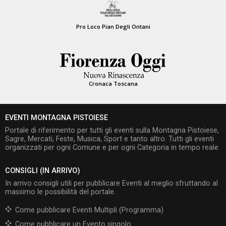
Pro Loco Pian Degli Ontani
Cronaca Toscana
EVENTI MONTAGNA PISTOIESE
Portale di riferimento per tutti gli eventi sulla Montagna Pistoiese,
Sagre, Mercati, Feste, Musica, Sport e tanto altro. Tutti gli eventi
organizzati per ogni Comune e per ogni Categoria in tempo reale.
CONSIGLI (IN ARRIVO)
In arrivo consigli utili per pubblicare Eventi al meglio sfruttando al
massimo le possibilità del portale.
Come pubblicare Eventi Multipli (Programma)
Come pubblicare un Evento singolo