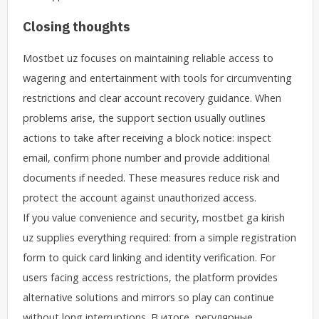
Closing thoughts
Mostbet uz focuses on maintaining reliable access to
wagering and entertainment with tools for circumventing
restrictions and clear account recovery guidance. When
problems arise, the support section usually outlines
actions to take after receiving a block notice: inspect
email, confirm phone number and provide additional
documents if needed. These measures reduce risk and
protect the account against unauthorized access.
If you value convenience and security,
mostbet ga kirish
uz supplies everything required: from a simple registration
form to quick card linking and identity verification. For
users facing access restrictions, the platform provides
alternative solutions and mirrors so play can continue
without long interruptions. В итоге, регулярные