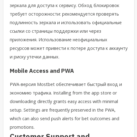
зеркала для доступа к сервису. Обход блокировок
требует осторожности: рекомендуется проверять
подлинность зеркала и использовать официальные
ссылки со страницы поддержки или через
приложения. Использование неофициальных
ресурсов может привести к потере доступа к аккаунту
и риску утечки данных.
Mobile Access and PWA
PWA-версия Mostbet обеспечивает быстрый вход и
экономию трафика. Installing from the app store or
downloading directly grants easy access with minimal
setup. Settings are frequently preserved in the PWA,
which can also send push alerts for bet outcomes and
promotions.
Customer Support and