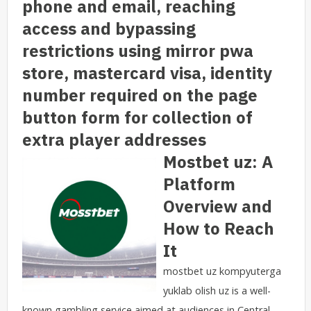
phone and email, reaching
access and bypassing
restrictions using mirror pwa
store, mastercard visa, identity
number required on the page
button form for collection of
extra player addresses
Mostbet uz: A
Platform
Overview and
How to Reach
It
mostbet uz kompyuterga
yuklab olish
uz is a well-
known gambling service aimed at audiences in Central