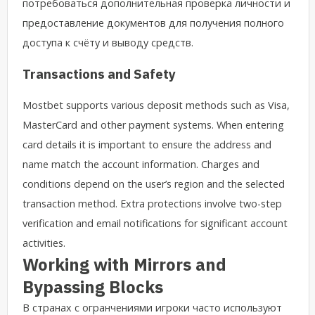
потребоваться дополнительная проверка личности и
предоставление документов для получения полного
доступа к счёту и выводу средств.
Transactions and Safety
Mostbet supports various deposit methods such as Visa,
MasterCard and other payment systems. When entering
card details it is important to ensure the address and
name match the account information. Charges and
conditions depend on the user’s region and the selected
transaction method. Extra protections involve two-step
verification and email notifications for significant account
activities.
Working with Mirrors and
Bypassing Blocks
В странах с огранчениями игроки часто используют