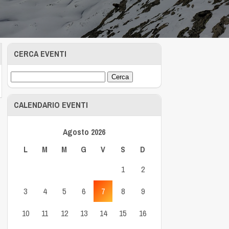
CERCA EVENTI
CALENDARIO EVENTI
Agosto 2026
L
M
M
G
V
S
D
1
2
3
4
5
6
7
8
9
10
11
12
13
14
15
16