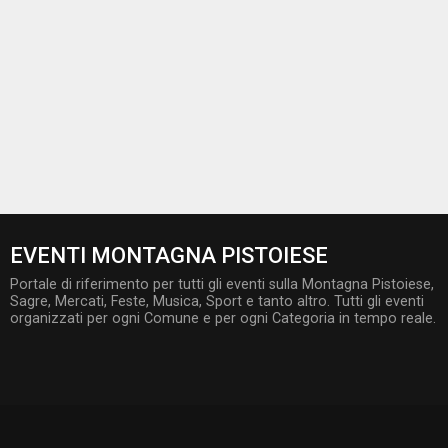
EVENTI MONTAGNA PISTOIESE
Portale di riferimento per tutti gli eventi sulla Montagna Pistoiese,
Sagre, Mercati, Feste, Musica, Sport e tanto altro. Tutti gli eventi
organizzati per ogni Comune e per ogni Categoria in tempo reale.