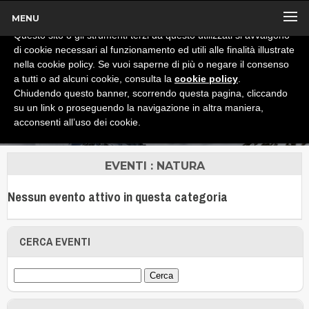
MENU
x
Informativa
Questo sito o gli strumenti terzi da questo utilizzati si avvalgono
di cookie necessari al funzionamento ed utili alle finalità illustrate
nella cookie policy. Se vuoi saperne di più o negare il consenso
a tutti o ad alcuni cookie, consulta la
cookie policy
.
Chiudendo questo banner, scorrendo questa pagina, cliccando
su un link o proseguendo la navigazione in altra maniera,
acconsenti all’uso dei cookie.
EVENTI : NATURA
Nessun evento attivo in questa categoria
CERCA EVENTI