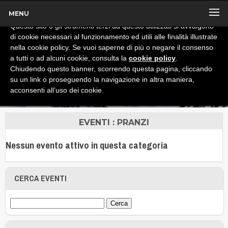
MENU
x
Informativa
Questo sito o gli strumenti terzi da questo utilizzati si avvalgono
di cookie necessari al funzionamento ed utili alle finalità illustrate
nella cookie policy. Se vuoi saperne di più o negare il consenso
a tutti o ad alcuni cookie, consulta la
cookie policy
.
Chiudendo questo banner, scorrendo questa pagina, cliccando
su un link o proseguendo la navigazione in altra maniera,
acconsenti all’uso dei cookie.
EVENTI : PRANZI
Nessun evento attivo in questa categoria
CERCA EVENTI