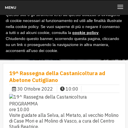
MENU
x
Informativa
Questo sito o gli strumenti terzi da questo utilizzati si avvalgono
di cookie necessari al funzionamento ed utili alle finalità illustrate
nella cookie policy. Se vuoi saperne di più o negare il consenso
a tutti o ad alcuni cookie, consulta la
cookie policy
.
Chiudendo questo banner, scorrendo questa pagina, cliccando
su un link o proseguendo la navigazione in altra maniera,
acconsenti all’uso dei cookie.
19^ Rassegna della Castanicoltura ad
Abetone Cutigliano
30 Ottobre 2022
10:00
PROGRAMMA
ore 10.00
Visite guidate alla Selva, al Metato, al vecchio Molino
di Case Mori e al Molino di Vasco, a cura del Centro
Studi Beatrice.