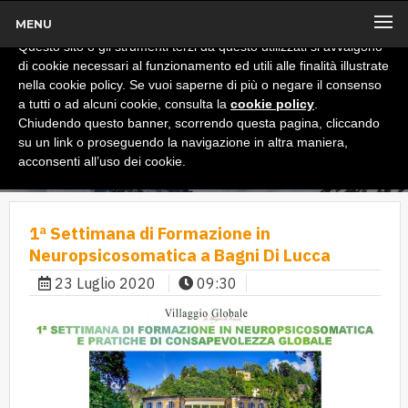
MENU
x
Informativa
Questo sito o gli strumenti terzi da questo utilizzati si avvalgono
di cookie necessari al funzionamento ed utili alle finalità illustrate
nella cookie policy. Se vuoi saperne di più o negare il consenso
a tutti o ad alcuni cookie, consulta la
cookie policy
.
Chiudendo questo banner, scorrendo questa pagina, cliccando
su un link o proseguendo la navigazione in altra maniera,
acconsenti all’uso dei cookie.
1ª Settimana di Formazione in
Neuropsicosomatica a Bagni Di Lucca
23 Luglio 2020
09:30