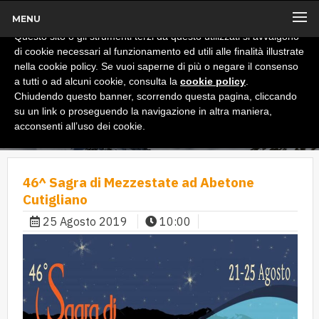
MENU
x
Informativa
Questo sito o gli strumenti terzi da questo utilizzati si avvalgono
di cookie necessari al funzionamento ed utili alle finalità illustrate
nella cookie policy. Se vuoi saperne di più o negare il consenso
a tutti o ad alcuni cookie, consulta la
cookie policy
.
Chiudendo questo banner, scorrendo questa pagina, cliccando
su un link o proseguendo la navigazione in altra maniera,
acconsenti all’uso dei cookie.
46^ Sagra di Mezzestate ad Abetone
Cutigliano
25 Agosto 2019
10:00