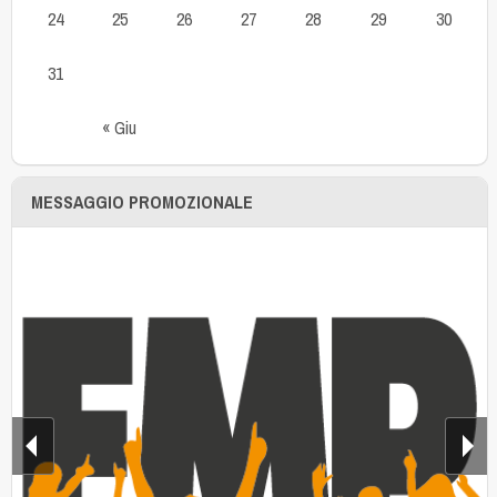
24
25
26
27
28
29
30
31
« Giu
MESSAGGIO PROMOZIONALE