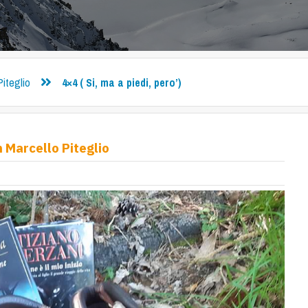
Piteglio
4×4 ( Si, ma a piedi, pero’)
an Marcello Piteglio