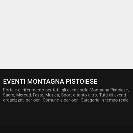
EVENTI MONTAGNA PISTOIESE
Portale di riferimento per tutti gli eventi sulla Montagna Pistoiese,
Sagre, Mercati, Feste, Musica, Sport e tanto altro. Tutti gli eventi
organizzati per ogni Comune e per ogni Categoria in tempo reale.