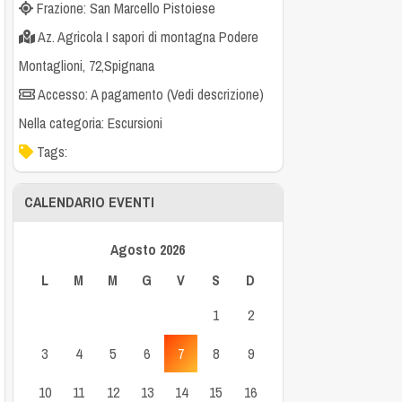
Frazione: San Marcello Pistoiese
Az. Agricola I sapori di montagna Podere
Montaglioni, 72,Spignana
Accesso: A pagamento (Vedi descrizione)
Nella categoria:
Escursioni
Tags:
CALENDARIO EVENTI
Agosto 2026
L
M
M
G
V
S
D
1
2
3
4
5
6
7
8
9
10
11
12
13
14
15
16