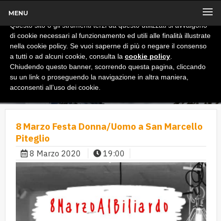
MENU
x
Informativa
Questo sito o gli strumenti terzi da questo utilizzati si avvalgono
di cookie necessari al funzionamento ed utili alle finalità illustrate
nella cookie policy. Se vuoi saperne di più o negare il consenso
a tutti o ad alcuni cookie, consulta la
cookie policy
.
Chiudendo questo banner, scorrendo questa pagina, cliccando
su un link o proseguendo la navigazione in altra maniera,
acconsenti all’uso dei cookie.
8 Marzo Festa Donna/Uomo a San Marcello
Piteglio
8 Marzo 2020
19:00