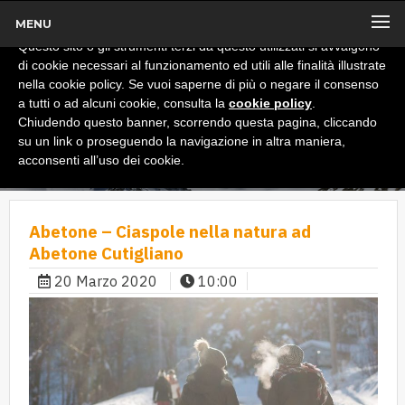
MENU
x
Informativa
Questo sito o gli strumenti terzi da questo utilizzati si avvalgono
di cookie necessari al funzionamento ed utili alle finalità illustrate
nella cookie policy. Se vuoi saperne di più o negare il consenso
a tutti o ad alcuni cookie, consulta la
cookie policy
.
Chiudendo questo banner, scorrendo questa pagina, cliccando
su un link o proseguendo la navigazione in altra maniera,
acconsenti all’uso dei cookie.
Abetone – Ciaspole nella natura ad
Abetone Cutigliano
20 Marzo 2020
10:00