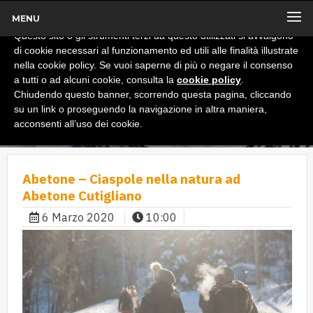
MENU
x
Informativa
Questo sito o gli strumenti terzi da questo utilizzati si avvalgono
di cookie necessari al funzionamento ed utili alle finalità illustrate
nella cookie policy. Se vuoi saperne di più o negare il consenso
a tutti o ad alcuni cookie, consulta la
cookie policy
.
Chiudendo questo banner, scorrendo questa pagina, cliccando
su un link o proseguendo la navigazione in altra maniera,
acconsenti all’uso dei cookie.
Abetone – Ciaspole nella natura ad
Abetone Cutigliano
6 Marzo 2020
10:00