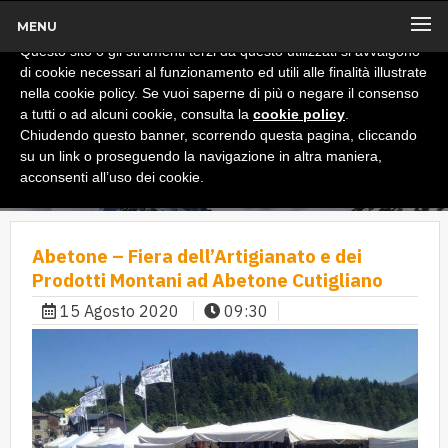
MENU
x
Informativa
Questo sito o gli strumenti terzi da questo utilizzati si avvalgono
di cookie necessari al funzionamento ed utili alle finalità illustrate
nella cookie policy. Se vuoi saperne di più o negare il consenso
a tutti o ad alcuni cookie, consulta la
cookie policy
.
Chiudendo questo banner, scorrendo questa pagina, cliccando
su un link o proseguendo la navigazione in altra maniera,
acconsenti all’uso dei cookie.
Abetone – Fiera dell’Artigianato e dei
Prodotti Montani ad Abetone Cutigliano
15 Agosto 2020
09:30