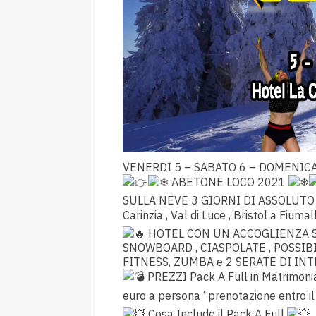
VENERDI 5 – SABATO 6 – DOMENIC
ABETONE LOCO 2021
SULLA NEVE 3 GIORNI DI ASSOLUT
Carinzia , Val di Luce , Bristol a Fiuma
HOTEL CON UN ACCOGLIENZA ST
SNOWBOARD , CIASPOLATE , POSSIBIL
FITNESS, ZUMBA e 2 SERATE DI I
PREZZI Pack A Full in Matrimoni
euro a persona “prenotazione entro 
Cosa Include il Pack A Full