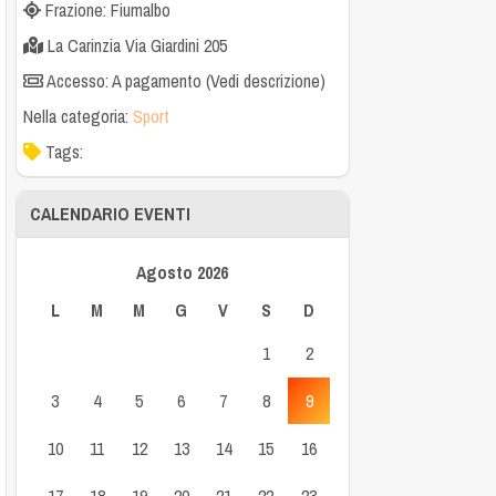
Frazione: Fiumalbo
La Carinzia Via Giardini 205
Accesso: A pagamento (Vedi descrizione)
Nella categoria:
Sport
Tags:
CALENDARIO EVENTI
Agosto 2026
L
M
M
G
V
S
D
1
2
3
4
5
6
7
8
9
10
11
12
13
14
15
16
17
18
19
20
21
22
23