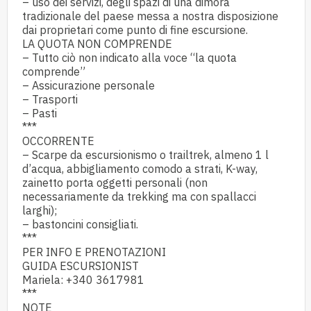
– uso dei servizi, degli spazi di una dimora
tradizionale del paese messa a nostra disposizione
dai proprietari come punto di fine escursione.
LA QUOTA NON COMPRENDE
– Tutto ciò non indicato alla voce “la quota
comprende”
– Assicurazione personale
– Trasporti
– Pasti
***
OCCORRENTE
– Scarpe da escursionismo o trailtrek, almeno 1 l
d’acqua, abbigliamento comodo a strati, K-way,
zainetto porta oggetti personali (non
necessariamente da trekking ma con spallacci
larghi);
– bastoncini consigliati.
***
PER INFO E PRENOTAZIONI
GUIDA ESCURSIONIST
Mariela: +340 3617981
***
NOTE