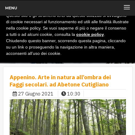
MENU
x
Informativa
Questo sito o gli strumenti terzi da questo utilizzati si avvalgono
di cookie necessari al funzionamento ed utili alle finalità illustrate
nella cookie policy. Se vuoi saperne di più o negare il consenso
a tutti o ad alcuni cookie, consulta la
cookie policy
.
Chiudendo questo banner, scorrendo questa pagina, cliccando
su un link o proseguendo la navigazione in altra maniera,
acconsenti all’uso dei cookie.
Appenino. Arte in natura all’ombra dei
Faggi secolari. ad Abetone Cutigliano
27 Giugno 2021
10:30