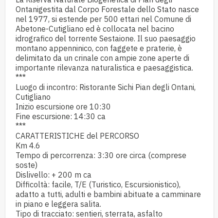
Ontanigestita dal Corpo Forestale dello Stato nasce
nel 1977, si estende per 500 ettari nel Comune di
Abetone-Cutigliano ed è collocata nel bacino
idrografico del torrente Sestaione. Il suo paesaggio
montano appenninico, con faggete e praterie, è
delimitato da un crinale con ampie zone aperte di
importante rilevanza naturalistica e paesaggistica.
***
Luogo di incontro: Ristorante Sichi Pian degli Ontani,
Cutigliano
Inizio escursione ore 10:30
Fine escursione: 14:30 ca
***
CARATTERISTICHE del PERCORSO
Km 4.6
Tempo di percorrenza: 3:30 ore circa (comprese
soste)
Dislivello: + 200 m ca
Difficoltà: facile, T/E (Turistico, Escursionistico),
adatto a tutti, adulti e bambini abituate a camminare
in piano e leggera salita.
Tipo di tracciato: sentieri, sterrata, asfalto