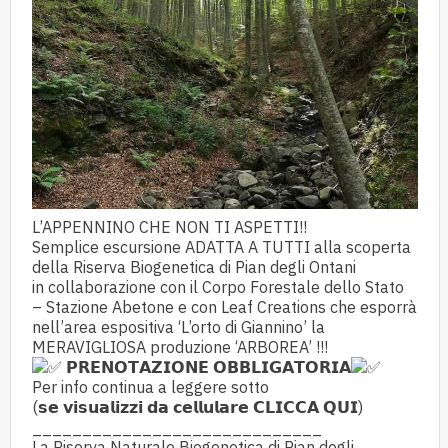
L’APPENNINO CHE NON TI ASPETTI!!
Semplice escursione ADATTA A TUTTI alla scoperta
della Riserva Biogenetica di Pian degli Ontani
in collaborazione con il Corpo Forestale dello Stato
– Stazione Abetone e con Leaf Creations che esporrà
nell’area espositiva ‘L’orto di Giannino’ la
MERAVIGLIOSA produzione ‘ARBOREA’ !!!
𝗣𝗥𝗘𝗡𝗢𝗧𝗔𝗭𝗜𝗢𝗡𝗘 𝗢𝗕𝗕𝗟𝗜𝗚𝗔𝗧𝗢𝗥𝗜𝗔
Per info continua a leggere sotto
(𝘀𝗲 𝘃𝗶𝘀𝘂𝗮𝗹𝗶𝘇𝘇𝗶 𝗱𝗮 𝗰𝗲𝗹𝗹𝘂𝗹𝗮𝗿𝗲 𝗖𝗟𝗜𝗖𝗖𝗔 𝗤𝗨𝗜)
_____________________________
La Riserva Naturale Biogenetica di Pian degli