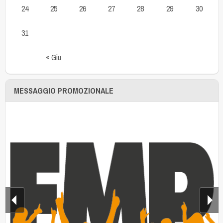
24
25
26
27
28
29
30
31
« Giu
MESSAGGIO PROMOZIONALE