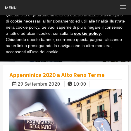
MENU
x
Informativa
Questo sito o gli strumenti terzi da questo utilizzati si avvalgono
di cookie necessari al funzionamento ed utili alle finalità illustrate
nella cookie policy. Se vuoi saperne di più o negare il consenso
a tutti o ad alcuni cookie, consulta la
cookie policy
.
Chiudendo questo banner, scorrendo questa pagina, cliccando
su un link o proseguendo la navigazione in altra maniera,
acconsenti all’uso dei cookie.
Appenninica 2020 a Alto Reno Terme
29 Settembre 2020
10:00