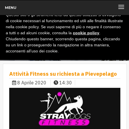
MENU
x
Informativa
Questo sito o gli strumenti terzi da questo utilizzati si avvalgono
di cookie necessari al funzionamento ed utili alle finalità illustrate
nella cookie policy. Se vuoi saperne di più o negare il consenso
a tutti o ad alcuni cookie, consulta la
cookie policy
.
Chiudendo questo banner, scorrendo questa pagina, cliccando
su un link o proseguendo la navigazione in altra maniera,
acconsenti all’uso dei cookie.
Attività Fitness su richiesta a Pievepelago
8 Aprile 2020
14:30