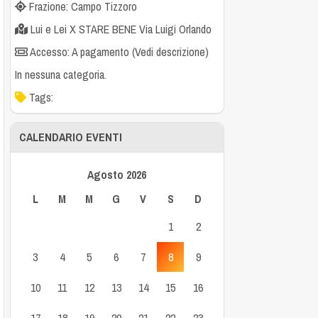
Frazione: Campo Tizzoro
Lui e Lei X STARE BENE Via Luigi Orlando
Accesso: A pagamento (Vedi descrizione)
In nessuna categoria.
Tags:
CALENDARIO EVENTI
Agosto 2026
L
M
M
G
V
S
D
1
2
3
4
5
6
7
8
9
10
11
12
13
14
15
16
17
18
19
20
21
22
23