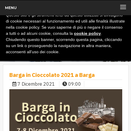
MENU
x
Informativa
Questo sito o gli strumenti terzi da questo utilizzati si avvalgono
di cookie necessari al funzionamento ed utili alle finalità illustrate
nella cookie policy. Se vuoi saperne di più o negare il consenso
a tutti o ad alcuni cookie, consulta la
cookie policy
.
Chiudendo questo banner, scorrendo questa pagina, cliccando
su un link o proseguendo la navigazione in altra maniera,
acconsenti all’uso dei cookie.
Barga in Cioccolato 2021 a Barga
7 Dicembre 2021
09:00