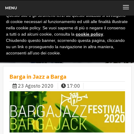
MENU
x
Informativa
Questo sito o gli strumenti terzi da questo utilizzati si avvalgono
di cookie necessari al funzionamento ed utili alle finalità illustrate
nella cookie policy. Se vuoi saperne di più o negare il consenso
a tutti o ad alcuni cookie, consulta la
cookie policy
.
Chiudendo questo banner, scorrendo questa pagina, cliccando
su un link o proseguendo la navigazione in altra maniera,
acconsenti all’uso dei cookie.
Barga in Jazz a Barga
23 Agosto 2020
17:00