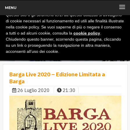
MENU
x
Informativa
Questo sito o gli strumenti terzi da questo utilizzati si avvalgono
di cookie necessari al funzionamento ed utili alle finalità illustrate
nella cookie policy. Se vuoi saperne di più o negare il consenso
a tutti o ad alcuni cookie, consulta la
cookie policy
.
Chiudendo questo banner, scorrendo questa pagina, cliccando
su un link o proseguendo la navigazione in altra maniera,
acconsenti all’uso dei cookie.
Barga Live 2020 – Edizione Limitata a
Barga
26 Luglio 2020
21:30