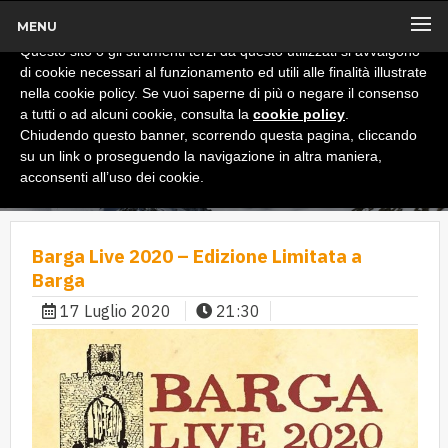
MENU
x
Informativa
Questo sito o gli strumenti terzi da questo utilizzati si avvalgono
di cookie necessari al funzionamento ed utili alle finalità illustrate
nella cookie policy. Se vuoi saperne di più o negare il consenso
a tutti o ad alcuni cookie, consulta la
cookie policy
.
Chiudendo questo banner, scorrendo questa pagina, cliccando
su un link o proseguendo la navigazione in altra maniera,
acconsenti all’uso dei cookie.
Barga Live 2020 – Edizione Limitata a
Barga
17 Luglio 2020
21:30