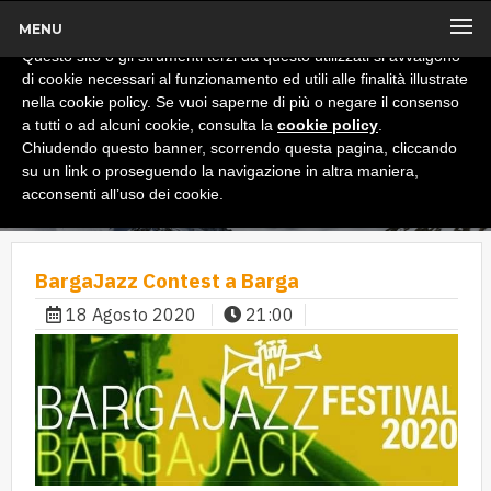
MENU
x
Informativa
Questo sito o gli strumenti terzi da questo utilizzati si avvalgono
di cookie necessari al funzionamento ed utili alle finalità illustrate
nella cookie policy. Se vuoi saperne di più o negare il consenso
a tutti o ad alcuni cookie, consulta la
cookie policy
.
Chiudendo questo banner, scorrendo questa pagina, cliccando
su un link o proseguendo la navigazione in altra maniera,
acconsenti all’uso dei cookie.
BargaJazz Contest a Barga
18 Agosto 2020
21:00