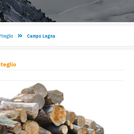
Piteglio
Campo Legna
teglio