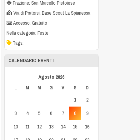
Frazione: San Marcello Pistoiese
Via di Pratorsi, Base Scout La Spianessa
Accesso: Gratuito
Nella categoria:
Feste
Tags:
CALENDARIO EVENTI
Agosto 2026
L
M
M
G
V
S
D
1
2
3
4
5
6
7
8
9
10
11
12
13
14
15
16
17
18
19
20
21
22
23