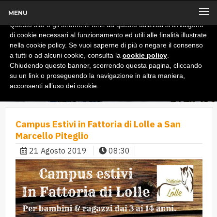
MENU
x
Informativa
Questo sito o gli strumenti terzi da questo utilizzati si avvalgono
di cookie necessari al funzionamento ed utili alle finalità illustrate
nella cookie policy. Se vuoi saperne di più o negare il consenso
a tutti o ad alcuni cookie, consulta la
cookie policy
.
Chiudendo questo banner, scorrendo questa pagina, cliccando
su un link o proseguendo la navigazione in altra maniera,
acconsenti all’uso dei cookie.
Campus Estivi in Fattoria di Lolle a San
Marcello Piteglio
21 Agosto 2019
08:30