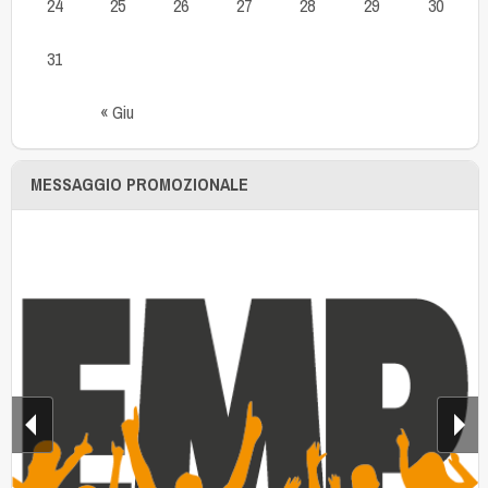
24
25
26
27
28
29
30
31
« Giu
MESSAGGIO PROMOZIONALE