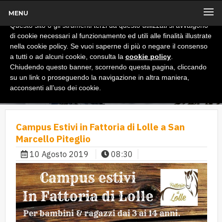
MENU
x
Informativa
Questo sito o gli strumenti terzi da questo utilizzati si avvalgono
di cookie necessari al funzionamento ed utili alle finalità illustrate
nella cookie policy. Se vuoi saperne di più o negare il consenso
a tutti o ad alcuni cookie, consulta la
cookie policy
.
Chiudendo questo banner, scorrendo questa pagina, cliccando
su un link o proseguendo la navigazione in altra maniera,
acconsenti all’uso dei cookie.
Campus Estivi in Fattoria di Lolle a San
Marcello Piteglio
10 Agosto 2019
08:30