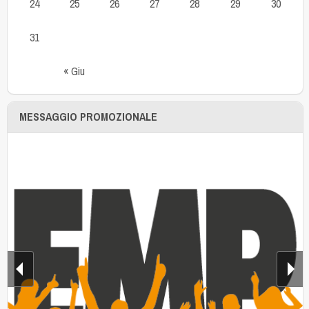
24
25
26
27
28
29
30
31
« Giu
MESSAGGIO PROMOZIONALE