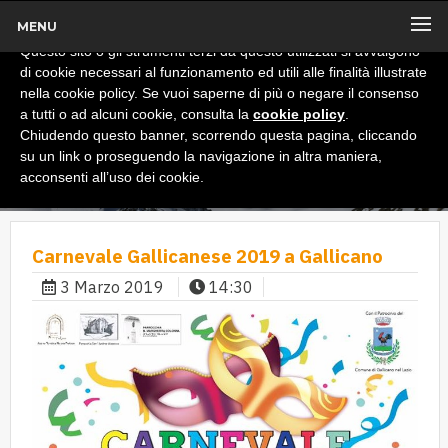
MENU
x
Informativa
Questo sito o gli strumenti terzi da questo utilizzati si avvalgono
di cookie necessari al funzionamento ed utili alle finalità illustrate
nella cookie policy. Se vuoi saperne di più o negare il consenso
a tutti o ad alcuni cookie, consulta la
cookie policy
.
Chiudendo questo banner, scorrendo questa pagina, cliccando
su un link o proseguendo la navigazione in altra maniera,
acconsenti all’uso dei cookie.
Carnevale Gallicanese 2019 a Gallicano
3 Marzo 2019
14:30