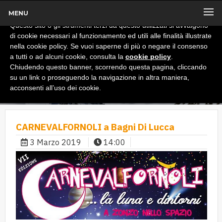
MENU
x
Informativa
Questo sito o gli strumenti terzi da questo utilizzati si avvalgono
di cookie necessari al funzionamento ed utili alle finalità illustrate
nella cookie policy. Se vuoi saperne di più o negare il consenso
a tutti o ad alcuni cookie, consulta la
cookie policy
.
Chiudendo questo banner, scorrendo questa pagina, cliccando
su un link o proseguendo la navigazione in altra maniera,
acconsenti all’uso dei cookie.
CARNEVALFORNOLI a Bagni Di Lucca
3 Marzo 2019
14:00