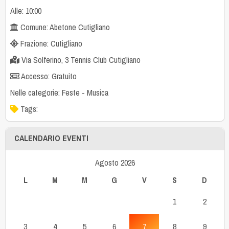
Alle: 10:00
Comune: Abetone Cutigliano
Frazione: Cutigliano
Via Solferino, 3 Tennis Club Cutigliano
Accesso: Gratuito
Nelle categorie:
Feste
-
Musica
Tags:
CALENDARIO EVENTI
Agosto 2026
L
M
M
G
V
S
D
1
2
3
4
5
6
7
8
9