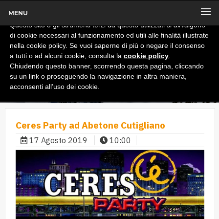
MENU
x
Informativa
Questo sito o gli strumenti terzi da questo utilizzati si avvalgono
di cookie necessari al funzionamento ed utili alle finalità illustrate
nella cookie policy. Se vuoi saperne di più o negare il consenso
a tutti o ad alcuni cookie, consulta la
cookie policy
.
Chiudendo questo banner, scorrendo questa pagina, cliccando
su un link o proseguendo la navigazione in altra maniera,
acconsenti all’uso dei cookie.
Ceres Party ad Abetone Cutigliano
17 Agosto 2019
10:00