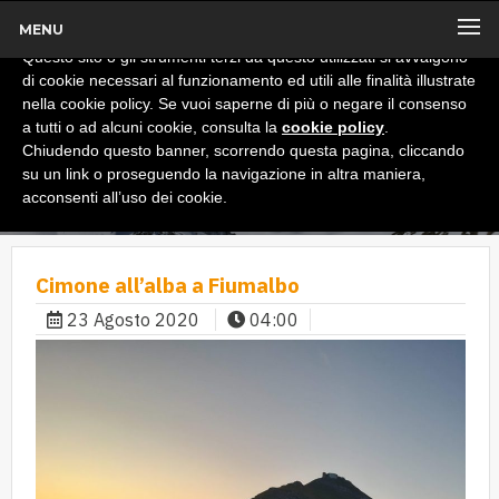
MENU
x
Informativa
Questo sito o gli strumenti terzi da questo utilizzati si avvalgono
di cookie necessari al funzionamento ed utili alle finalità illustrate
nella cookie policy. Se vuoi saperne di più o negare il consenso
a tutti o ad alcuni cookie, consulta la
cookie policy
.
Chiudendo questo banner, scorrendo questa pagina, cliccando
su un link o proseguendo la navigazione in altra maniera,
acconsenti all’uso dei cookie.
Cimone all’alba a Fiumalbo
23 Agosto 2020
04:00