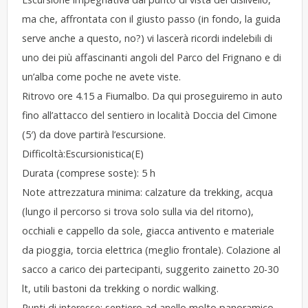
ma che, affrontata con il giusto passo (in fondo, la guida
serve anche a questo, no?) vi lascerà ricordi indelebili di
uno dei più affascinanti angoli del Parco del Frignano e di
un’alba come poche ne avete viste.
Ritrovo ore 4.15 a Fiumalbo. Da qui proseguiremo in auto
fino all’attacco del sentiero in località Doccia del Cimone
(5′) da dove partirà l’escursione.
Difficoltà:Escursionistica(E)
Durata (comprese soste): 5 h
Note attrezzatura minima: calzature da trekking, acqua
(lungo il percorso si trova solo sulla via del ritorno),
occhiali e cappello da sole, giacca antivento e materiale
da pioggia, torcia elettrica (meglio frontale). Colazione al
sacco a carico dei partecipanti, suggerito zainetto 20-30
lt, utili bastoni da trekking o nordic walking.
Punti di interesse: sentiero ad anello molto panoramico.