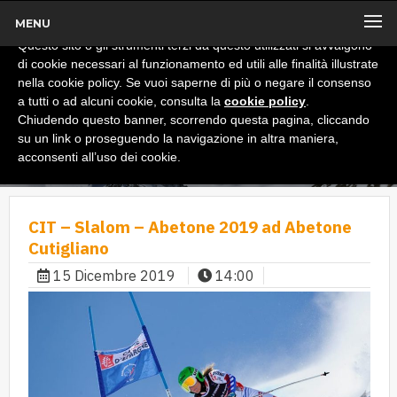
MENU
x
Informativa
Questo sito o gli strumenti terzi da questo utilizzati si avvalgono
di cookie necessari al funzionamento ed utili alle finalità illustrate
nella cookie policy. Se vuoi saperne di più o negare il consenso
a tutti o ad alcuni cookie, consulta la
cookie policy
.
Chiudendo questo banner, scorrendo questa pagina, cliccando
su un link o proseguendo la navigazione in altra maniera,
acconsenti all’uso dei cookie.
CIT – Slalom – Abetone 2019 ad Abetone
Cutigliano
15 Dicembre 2019
14:00