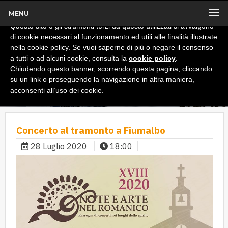
MENU
x
Informativa
Questo sito o gli strumenti terzi da questo utilizzati si avvalgono
di cookie necessari al funzionamento ed utili alle finalità illustrate
nella cookie policy. Se vuoi saperne di più o negare il consenso
a tutti o ad alcuni cookie, consulta la
cookie policy
.
Chiudendo questo banner, scorrendo questa pagina, cliccando
su un link o proseguendo la navigazione in altra maniera,
acconsenti all’uso dei cookie.
Concerto al tramonto a Fiumalbo
28 Luglio 2020
18:00