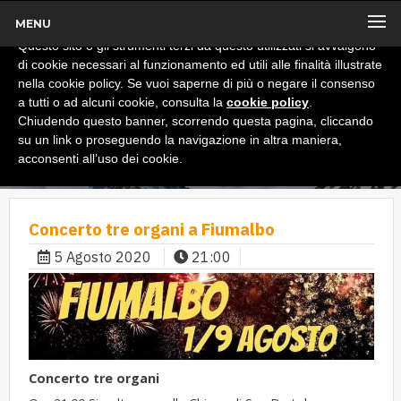
MENU
x
Informativa
Questo sito o gli strumenti terzi da questo utilizzati si avvalgono
di cookie necessari al funzionamento ed utili alle finalità illustrate
nella cookie policy. Se vuoi saperne di più o negare il consenso
a tutti o ad alcuni cookie, consulta la
cookie policy
.
Chiudendo questo banner, scorrendo questa pagina, cliccando
su un link o proseguendo la navigazione in altra maniera,
acconsenti all’uso dei cookie.
Concerto tre organi a Fiumalbo
5 Agosto 2020
21:00
Concerto tre organi