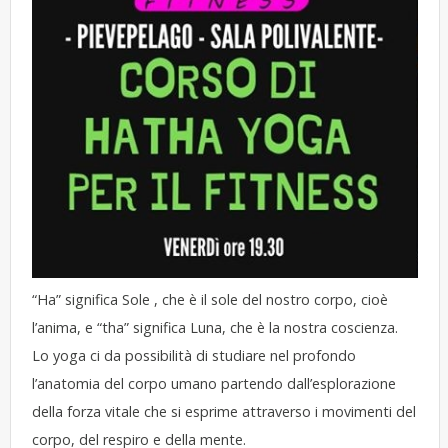
“Ha” significa Sole , che è il sole del nostro corpo, cioè
l’anima, e “tha” significa Luna, che è la nostra coscienza.
Lo yoga ci da possibilità di studiare nel profondo
l’anatomia del corpo umano partendo dall’esplorazione
della forza vitale che si esprime attraverso i movimenti del
corpo, del respiro e della mente.