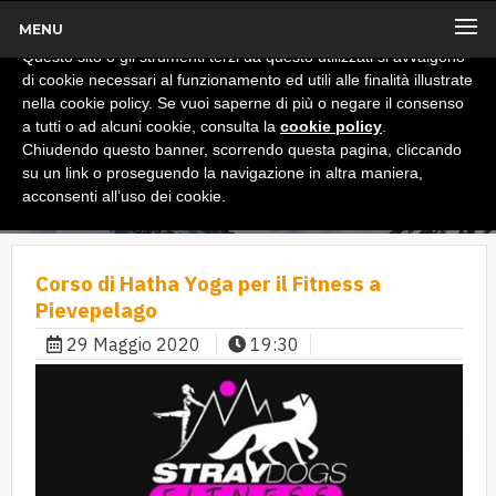
MENU
x
Informativa
Questo sito o gli strumenti terzi da questo utilizzati si avvalgono
di cookie necessari al funzionamento ed utili alle finalità illustrate
nella cookie policy. Se vuoi saperne di più o negare il consenso
a tutti o ad alcuni cookie, consulta la
cookie policy
.
Chiudendo questo banner, scorrendo questa pagina, cliccando
su un link o proseguendo la navigazione in altra maniera,
acconsenti all’uso dei cookie.
Corso di Hatha Yoga per il Fitness a
Pievepelago
29 Maggio 2020
19:30