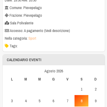
Comune: Pievepelago
Frazione: Pievepelago
Sala Polivalente
Accesso: A pagamento (Vedi descrizione)
Nella categoria:
Sport
Tags:
CALENDARIO EVENTI
Agosto 2026
L
M
M
G
V
S
D
1
2
3
4
5
6
7
8
9