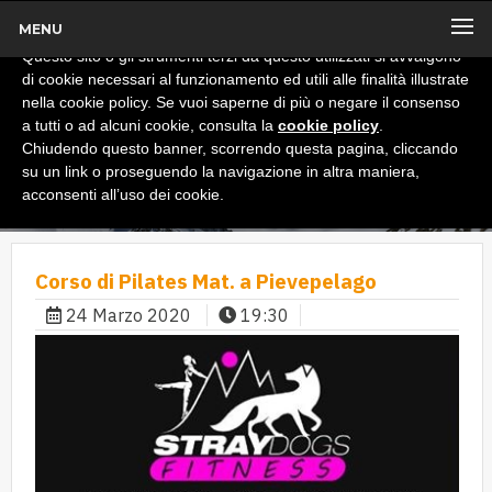
MENU
x
Informativa
Questo sito o gli strumenti terzi da questo utilizzati si avvalgono
di cookie necessari al funzionamento ed utili alle finalità illustrate
nella cookie policy. Se vuoi saperne di più o negare il consenso
a tutti o ad alcuni cookie, consulta la
cookie policy
.
Chiudendo questo banner, scorrendo questa pagina, cliccando
su un link o proseguendo la navigazione in altra maniera,
acconsenti all’uso dei cookie.
Corso di Pilates Mat. a Pievepelago
24 Marzo 2020
19:30