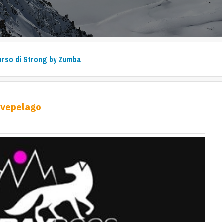
rso di Strong by Zumba
evepelago