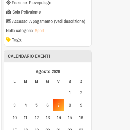
Frazione: Pievepelago
Sala Polivalente
Accesso: A pagamento (Vedi descrizione)
Nella categoria:
Sport
Tags:
CALENDARIO EVENTI
Agosto 2026
L
M
M
G
V
S
D
1
2
3
4
5
6
7
8
9
10
11
12
13
14
15
16
17
18
19
20
21
22
23