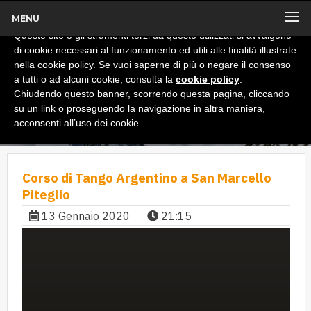
MENU
x
Informativa
Questo sito o gli strumenti terzi da questo utilizzati si avvalgono
di cookie necessari al funzionamento ed utili alle finalità illustrate
nella cookie policy. Se vuoi saperne di più o negare il consenso
a tutti o ad alcuni cookie, consulta la
cookie policy
.
Chiudendo questo banner, scorrendo questa pagina, cliccando
su un link o proseguendo la navigazione in altra maniera,
acconsenti all’uso dei cookie.
Corso di Tango Argentino a San Marcello
Piteglio
13 Gennaio 2020
21:15