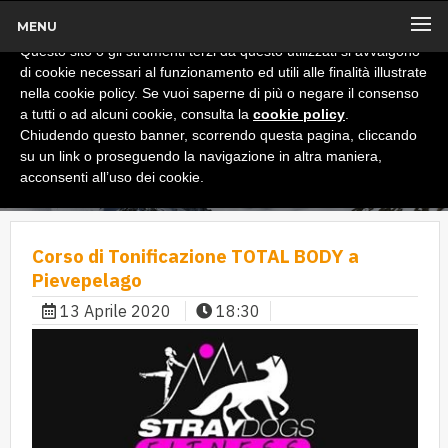
MENU
x
Informativa
Questo sito o gli strumenti terzi da questo utilizzati si avvalgono
di cookie necessari al funzionamento ed utili alle finalità illustrate
nella cookie policy. Se vuoi saperne di più o negare il consenso
a tutti o ad alcuni cookie, consulta la
cookie policy
.
Chiudendo questo banner, scorrendo questa pagina, cliccando
su un link o proseguendo la navigazione in altra maniera,
acconsenti all’uso dei cookie.
Corso di Tonificazione TOTAL BODY a
Pievepelago
13 Aprile 2020
18:30