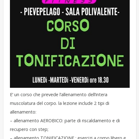
E’ un corso che prevede l’allenamento dell’intera
muscolatura del corpo. la lezione include 2 tipi di
allenamento:
– allenamento AEROBICO: parte di riscaldamento e di
recupero con step;
– allenamento TONIFICAZIONE : esercizi a corpo libero e