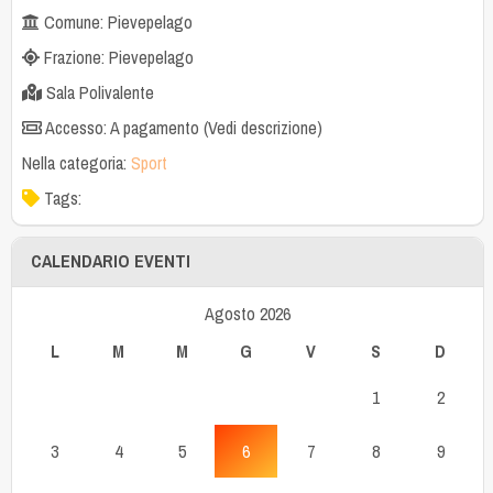
Comune: Pievepelago
Frazione: Pievepelago
Sala Polivalente
Accesso: A pagamento (Vedi descrizione)
Nella categoria:
Sport
Tags:
CALENDARIO EVENTI
Agosto 2026
L
M
M
G
V
S
D
1
2
3
4
5
6
7
8
9