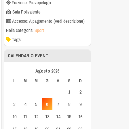
Frazione: Pievepelago
Sala Polivalente
Accesso: A pagamento (Vedi descrizione)
Nella categoria:
Sport
Tags:
CALENDARIO EVENTI
Agosto 2026
L
M
M
G
V
S
D
1
2
3
4
5
6
7
8
9
10
11
12
13
14
15
16
17
18
19
20
21
22
23