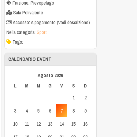
Frazione: Pievepelago
Sala Polivalente
Accesso: A pagamento (Vedi descrizione)
Nella categoria:
Sport
Tags:
CALENDARIO EVENTI
Agosto 2026
L
M
M
G
V
S
D
1
2
3
4
5
6
7
8
9
10
11
12
13
14
15
16
17
18
19
20
21
22
23