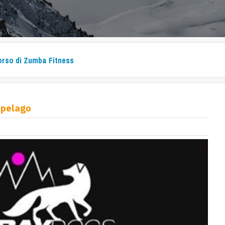
rso di Zumba Fitness
epelago