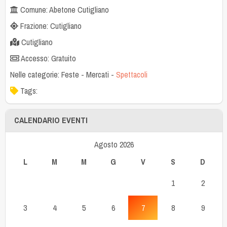
Comune: Abetone Cutigliano
Frazione: Cutigliano
Cutigliano
Accesso: Gratuito
Nelle categorie:
Feste
-
Mercati
-
Spettacoli
Tags:
CALENDARIO EVENTI
Agosto 2026
L
M
M
G
V
S
D
1
2
3
4
5
6
7
8
9