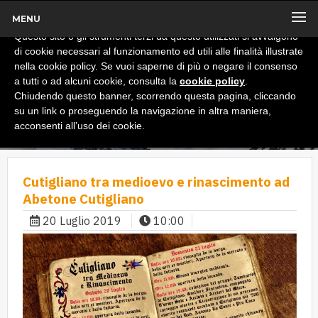
MENU
x
Informativa
Questo sito o gli strumenti terzi da questo utilizzati si avvalgono
di cookie necessari al funzionamento ed utili alle finalità illustrate
nella cookie policy. Se vuoi saperne di più o negare il consenso
a tutti o ad alcuni cookie, consulta la
cookie policy
.
Chiudendo questo banner, scorrendo questa pagina, cliccando
su un link o proseguendo la navigazione in altra maniera,
acconsenti all’uso dei cookie.
Cutigliano tra medioevo e rinascimento ad
Abetone Cutigliano
20 Luglio 2019
10:00