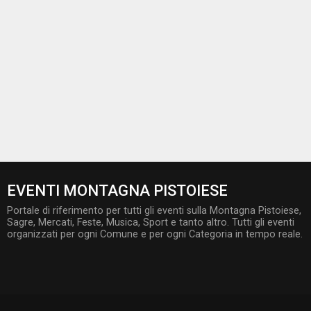
EVENTI MONTAGNA PISTOIESE
Portale di riferimento per tutti gli eventi sulla Montagna Pistoiese,
Sagre, Mercati, Feste, Musica, Sport e tanto altro. Tutti gli eventi
organizzati per ogni Comune e per ogni Categoria in tempo reale.