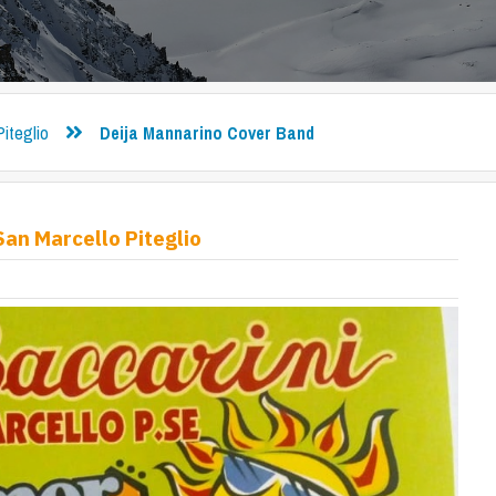
Piteglio
Deija Mannarino Cover Band
an Marcello Piteglio