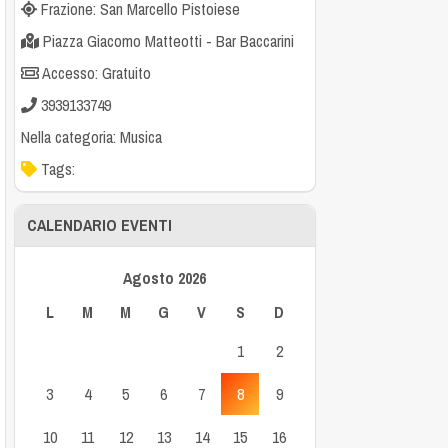
Frazione: San Marcello Pistoiese
Piazza Giacomo Matteotti - Bar Baccarini
Accesso: Gratuito
3939133749
Nella categoria:
Musica
Tags:
CALENDARIO EVENTI
Agosto 2026
L
M
M
G
V
S
D
1
2
3
4
5
6
7
8
9
10
11
12
13
14
15
16