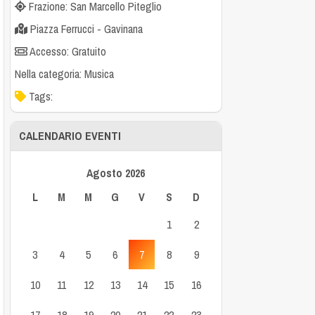
Frazione: San Marcello Piteglio
Piazza Ferrucci - Gavinana
Accesso: Gratuito
Nella categoria:
Musica
Tags:
CALENDARIO EVENTI
Agosto 2026
L
M
M
G
V
S
D
1
2
3
4
5
6
7
8
9
10
11
12
13
14
15
16
17
18
19
20
21
22
23