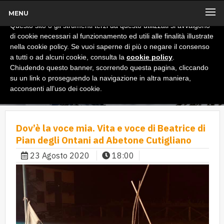
MENU
x
Informativa
Questo sito o gli strumenti terzi da questo utilizzati si avvalgono
di cookie necessari al funzionamento ed utili alle finalità illustrate
nella cookie policy. Se vuoi saperne di più o negare il consenso
a tutti o ad alcuni cookie, consulta la
cookie policy
.
Chiudendo questo banner, scorrendo questa pagina, cliccando
su un link o proseguendo la navigazione in altra maniera,
acconsenti all’uso dei cookie.
Dov’è la voce mia. Vita e voce di Beatrice di
Pian degli Ontani ad Abetone Cutigliano
23 Agosto 2020
18:00