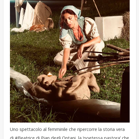
Uno spettacolo al femminile che ripercorre la storia vera
di
#Beatrice
di Pian degli Ontani, la ‘poetessa pastora’ che